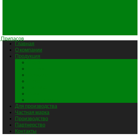
Главная
О компании
Продукция
Соусы
Кетчупы
Повидло
Пюре
Горчица
Соки
Томатные пасты
Для производства
Частная марка
Производство
Партнерство
Контакты