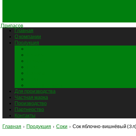
Главная
О компании
Продукция
Соусы
Кетчупы
Повидло
Пюре
Горчица
Соки
Томатные пасты
Для производства
Частная марка
Производство
Партнерство
Контакты
Главная
›
Продукция
›
Соки
› Сок яблочно-вишнёвый (3 л