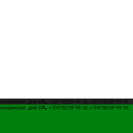
снодонская , дом 33
+7(473)239-99-32, +7(473)239-99-33
снодонская , дом 33
+7(473)239-99-32, +7(473)239-99-33