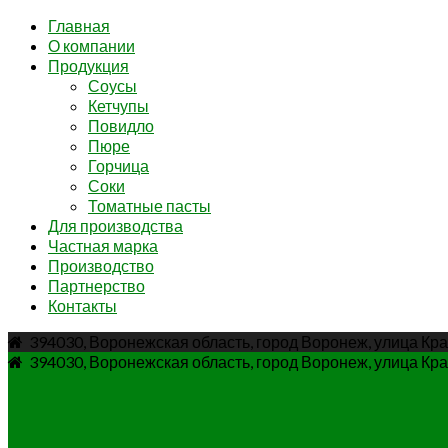
Главная
О компании
Продукция
Соусы
Кетчупы
Повидло
Пюре
Горчица
Соки
Томатные пасты
Для производства
Частная марка
Производство
Партнерство
Контакты
394030, Воронежская область, город Воронеж, улица Кра
394030, Воронежская область, город Воронеж, улица Кра