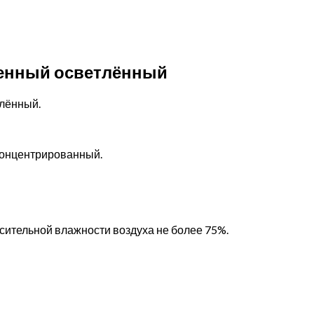
енный осветлённый
лённый.
концентрированный.
осительной влажности воздуха не более 75%.