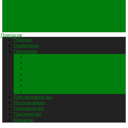
Главная
О компании
Продукция
Соусы
Кетчупы
Повидло
Пюре
Горчица
Соки
Томатные пасты
Для производства
Частная марка
Производство
Партнерство
Контакты